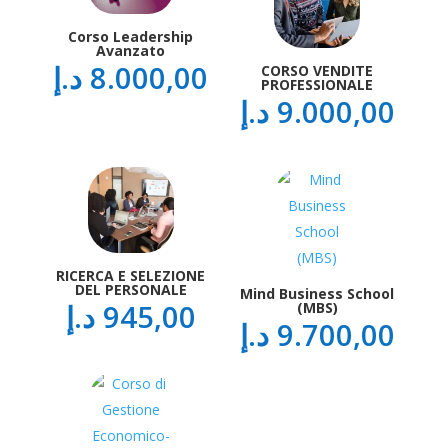
Corso Leadership
Avanzato
د.إ
8.000,00
CORSO VENDITE
PROFESSIONALE
د.إ
9.000,00
RICERCA E SELEZIONE
DEL PERSONALE
Mind Business School
د.إ
945,00
(MBS)
د.إ
9.700,00